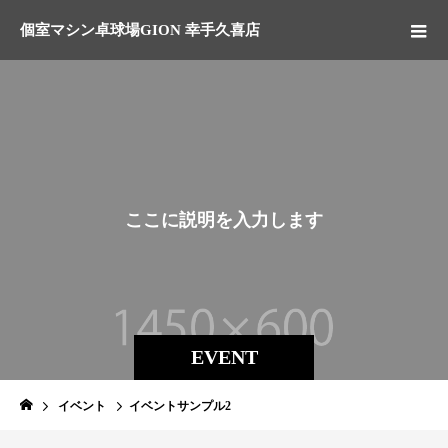
個室マシン卓球場GION 幸手久喜店
こ
こ
に
説
明
を
入
力
し
ま
す
。
EVENT
イベント
イベントサンプル2