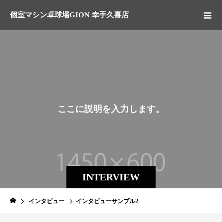
個室マシン卓球場GION 幸手久喜店
こ
こ
に
説
明
を
入
力
し
ま
す
。
INTERVIEW
インタビュー
インタビューサンプル2